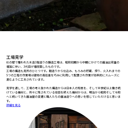
工場見学
杉の壁で覆われた木造3階造りの醸造工場は、昭和初期から中期にかけての醤油出荷量の
増加に伴い、3代目が増改築したものです。
工場の構造も見所のひとつです。麹造りから仕込み、もろみの貯蔵、搾り、火入れまでの
5つの工程の作業場は建物の高低差を巧みに利用して配置され作業が効率的にスムーズに
進むように工夫されています。
見学を通して、工場の考え抜かれた構造からは日本人の知恵を、そして半世紀以上働き続
けている機材と、所々に残されている役目を終えた機材からは、明治から昭和そして令和
へと続いてきた醤油屋の変遷と職人たちの醤油造りへの思いを感じていただけると思いま
す。
詳細を見る