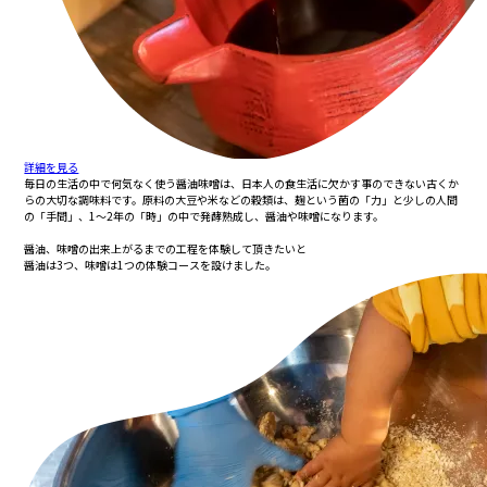
詳細を見る
毎日の生活の中で何気なく使う醤油味噌は、日本人の食生活に欠かす事のできない古くか
らの大切な調味料です。原料の大豆や米などの穀類は、麹という菌の「力」と少しの人間
の「手間」、1〜2年の「時」の中で発酵熟成し、醤油や味噌になります。
醤油、味噌の出来上がるまでの工程を体験して頂きたいと
醤油は3つ、味噌は1つの体験コースを設けました。