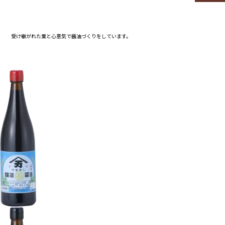
トップ
商品ラインナップ
受け継がれた業と心意気で
醤油づくりをしています。
明治屋醤油のこと
工場見学
醤油搾り・味噌づくり体験 (Tour・證験)
お買い物
お知らせと日々のこと